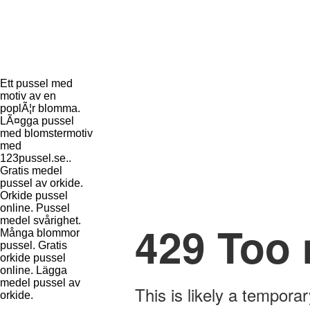
Ett pussel med
motiv av en
poplÃ¦r blomma.
LÃ¤gga pussel
med blomstermotiv
med
123pussel.se..
Gratis medel
pussel av orkide.
Orkide pussel
online. Pussel
medel svårighet.
Många blommor
pussel. Gratis
orkide pussel
online. Lägga
medel pussel av
orkide.