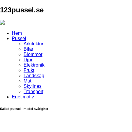
123pussel.se
Hem
Pussel
Arkitektur
Bilar
Blommor
Djur
Elektronik
Frukt
Landskap
Mat
Skylines
Transport
Eget motiv
Sallad pussel - medel svårighet