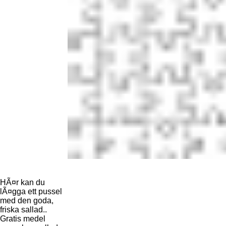
HÃ¤r kan du
lÃ¤gga ett pussel
med den goda,
friska sallad..
Gratis medel