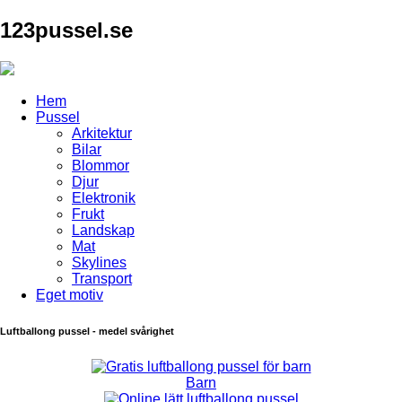
123pussel.se
Hem
Pussel
Arkitektur
Bilar
Blommor
Djur
Elektronik
Frukt
Landskap
Mat
Skylines
Transport
Eget motiv
Luftballong pussel - medel svårighet
Barn