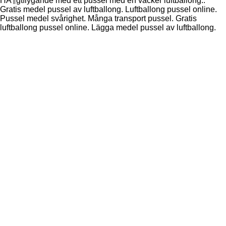
HÃ¶gtflygande med ett pussel med en vacker luftballong..
Gratis medel pussel av luftballong. Luftballong pussel online.
Pussel medel svårighet. Många transport pussel. Gratis
luftballong pussel online. Lägga medel pussel av luftballong.