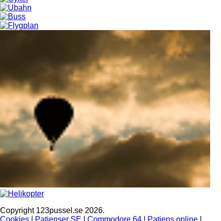
Copyright 123pussel.se 2026.
Cookies
|
Patienser SE
|
Commodore 64
|
Patiens online
|