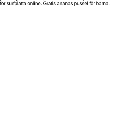
for surfplatta online. Gratis ananas pussel för barna.