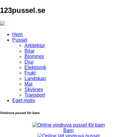
123pussel.se
Hem
Pussel
Arkitektur
Bilar
Blommor
Djur
Elektronik
Frukt
Landskap
Mat
Skylines
Transport
Eget motiv
Vindruva pussel för barn
Barn