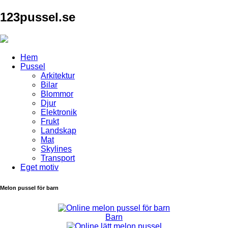
123pussel.se
Hem
Pussel
Arkitektur
Bilar
Blommor
Djur
Elektronik
Frukt
Landskap
Mat
Skylines
Transport
Eget motiv
Melon pussel för barn
Barn